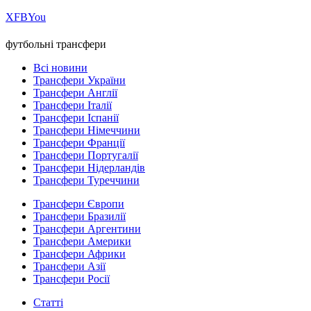
Х
FB
You
футбольні трансфери
Всі новини
Трансфери України
Трансфери Англії
Трансфери Італії
Трансфери Іспанії
Трансфери Німеччини
Трансфери Франції
Трансфери Португалії
Трансфери Нідерландів
Трансфери Туреччини
Трансфери Європи
Трансфери Бразилії
Трансфери Аргентини
Трансфери Америки
Трансфери Африки
Трансфери Азії
Трансфери Росії
Статті