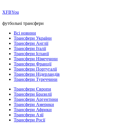
Х
FB
You
футбольні трансфери
Всі новини
Трансфери України
Трансфери Англії
Трансфери Італії
Трансфери Іспанії
Трансфери Німеччини
Трансфери Франції
Трансфери Португалії
Трансфери Нідерландів
Трансфери Туреччини
Трансфери Європи
Трансфери Бразилії
Трансфери Аргентини
Трансфери Америки
Трансфери Африки
Трансфери Азії
Трансфери Росії