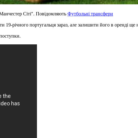
"Манчестер Сіті". Повідомляють
Футбольні трансфери
 19-річного португальця зараз, але залишити його в оренді ще н
 поступки.