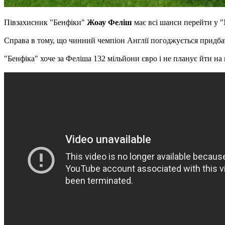
Півзахисник "Бенфіки"
Жоау Феліш
має всі шанси перейти у 
Справа в тому, що чинний чемпіон Англії погоджується придбати
"Бенфіка" хоче за Феліша 132 мільйони євро і не планує йти на