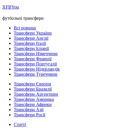
Х
FB
You
футбольні трансфери
Всі новини
Трансфери України
Трансфери Англії
Трансфери Італії
Трансфери Іспанії
Трансфери Німеччини
Трансфери Франції
Трансфери Португалії
Трансфери Нідерландів
Трансфери Туреччини
Трансфери Європи
Трансфери Бразилії
Трансфери Аргентини
Трансфери Америки
Трансфери Африки
Трансфери Азії
Трансфери Росії
Статті