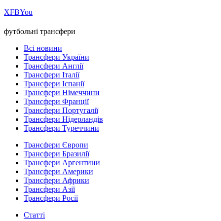
Х
FB
You
футбольні трансфери
Всі новини
Трансфери України
Трансфери Англії
Трансфери Італії
Трансфери Іспанії
Трансфери Німеччини
Трансфери Франції
Трансфери Португалії
Трансфери Нідерландів
Трансфери Туреччини
Трансфери Європи
Трансфери Бразилії
Трансфери Аргентини
Трансфери Америки
Трансфери Африки
Трансфери Азії
Трансфери Росії
Статті