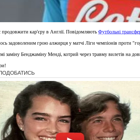
 продовжити кар'єру в Англії. Повідомляють
Футбольні трансфе
ось задоволеним грою алжирця у матчі Ліги чемпіонів проти "го
ямі заміну Бенджаміну Менді, котрий через травму вилетів на дов
ри!