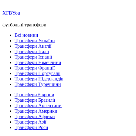
Х
FB
You
футбольні трансфери
Всі новини
Трансфери України
Трансфери Англії
Трансфери Італії
Трансфери Іспанії
Трансфери Німеччини
Трансфери Франції
Трансфери Португалії
Трансфери Нідерландів
Трансфери Туреччини
Трансфери Європи
Трансфери Бразилії
Трансфери Аргентини
Трансфери Америки
Трансфери Африки
Трансфери Азії
Трансфери Росії