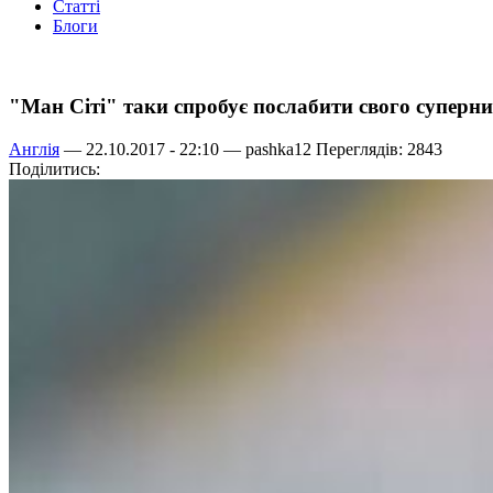
Статті
Блоги
"Ман Сіті" таки спробує послабити свого суперн
Англія
— 22.10.2017 - 22:10 —
pashka12
Переглядів: 2843
Поділитись: