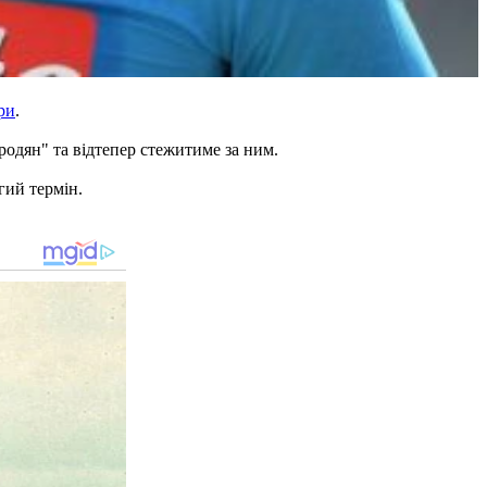
ри
.
родян" та відтепер стежитиме за ним.
гий термін.