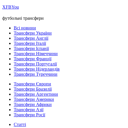
Х
FB
You
футбольні трансфери
Всі новини
Трансфери України
Трансфери Англії
Трансфери Італії
Трансфери Іспанії
Трансфери Німеччини
Трансфери Франції
Трансфери Португалії
Трансфери Нідерландів
Трансфери Туреччини
Трансфери Європи
Трансфери Бразилії
Трансфери Аргентини
Трансфери Америки
Трансфери Африки
Трансфери Азії
Трансфери Росії
Статті