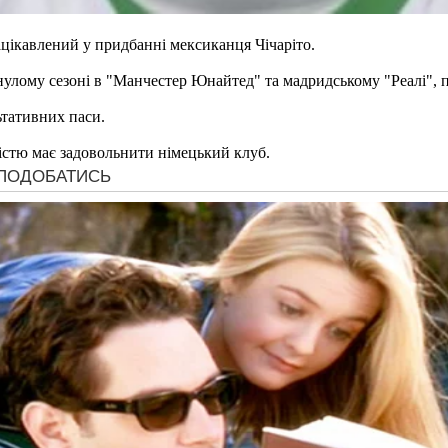
цікавлений у придбанні мексиканця Чічаріто.
инулому сезоні в "Манчестер Юнайтед" та мадридському "Реалі", 
льтативних паси.
істю має задовольнити німецький клуб.