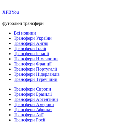
Х
FB
You
футбольні трансфери
Всі новини
Трансфери України
Трансфери Англії
Трансфери Італії
Трансфери Іспанії
Трансфери Німеччини
Трансфери Франції
Трансфери Португалії
Трансфери Нідерландів
Трансфери Туреччини
Трансфери Європи
Трансфери Бразилії
Трансфери Аргентини
Трансфери Америки
Трансфери Африки
Трансфери Азії
Трансфери Росії