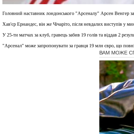
Головний наставник лондонського "Арсеналу" Арсен Венгер за
Хав'єр Ернандес, він же Чічаріто, після невдалих виступів у м
У 25-ти матчах за клуб, гравець забив 19 голів та віддав 2 резу
"Арсенал" може запропонувати за гравця 19 млн євро, що повн