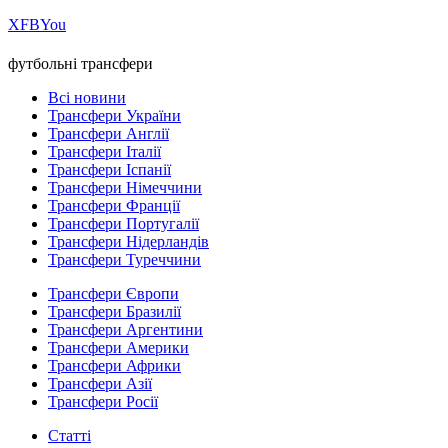
Х
FB
You
футбольні трансфери
Всі новини
Трансфери України
Трансфери Англії
Трансфери Італії
Трансфери Іспанії
Трансфери Німеччини
Трансфери Франції
Трансфери Португалії
Трансфери Нідерландів
Трансфери Туреччини
Трансфери Європи
Трансфери Бразилії
Трансфери Аргентини
Трансфери Америки
Трансфери Африки
Трансфери Азії
Трансфери Росії
Статті