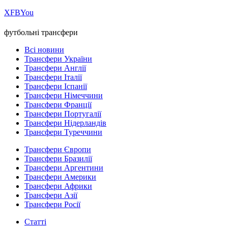
Х
FB
You
футбольні трансфери
Всі новини
Трансфери України
Трансфери Англії
Трансфери Італії
Трансфери Іспанії
Трансфери Німеччини
Трансфери Франції
Трансфери Португалії
Трансфери Нідерландів
Трансфери Туреччини
Трансфери Європи
Трансфери Бразилії
Трансфери Аргентини
Трансфери Америки
Трансфери Африки
Трансфери Азії
Трансфери Росії
Статті