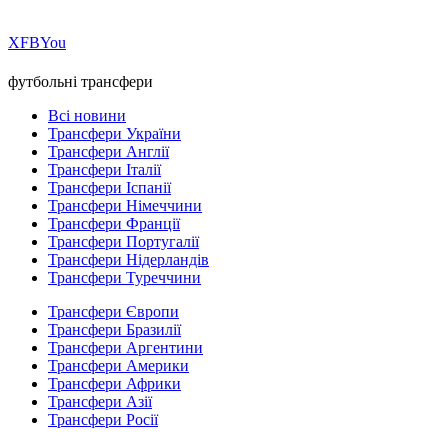
Х
FB
You
футбольні трансфери
Всі новини
Трансфери України
Трансфери Англії
Трансфери Італії
Трансфери Іспанії
Трансфери Німеччини
Трансфери Франції
Трансфери Португалії
Трансфери Нідерландів
Трансфери Туреччини
Трансфери Європи
Трансфери Бразилії
Трансфери Аргентини
Трансфери Америки
Трансфери Африки
Трансфери Азії
Трансфери Росії