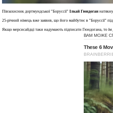
Півзахисник дортмундської "Боруссії"
Ілкай Гюндоган
натякнув
25-річний німець вже заявив, що його майбутнє в "Боруссії" пі
Якщо мерсисайдці таки надумають підписати Гюндогана, то їм 