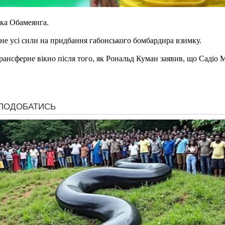
ка Обамеянга.
ине усі сили на придбання габонського бомбардира взимку.
ансферне вікно після того, як Рональд Куман заявив, що Садіо 