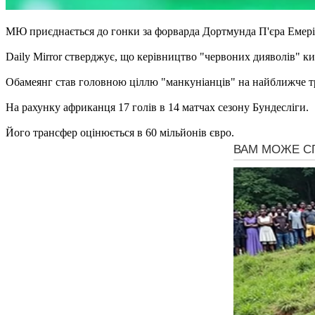
МЮ приєднається до гонки за форварда Дортмунда П'єра Емері
Daily Mirror стверджує, що керівництво "червоних дияволів" к
Обамеянг став головною ціллю "манкуніанців" на найближче тр
На рахунку африканця 17 голів в 14 матчах сезону Бундесліги.
Його трансфер оцінюється в 60 мільйонів євро.