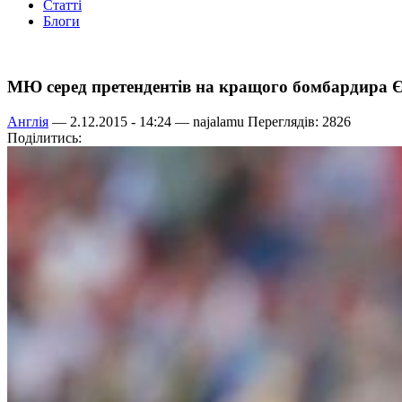
Статті
Блоги
МЮ серед претендентів на кращого бомбардира 
Англія
— 2.12.2015 - 14:24 —
najalamu
Переглядів: 2826
Поділитись: