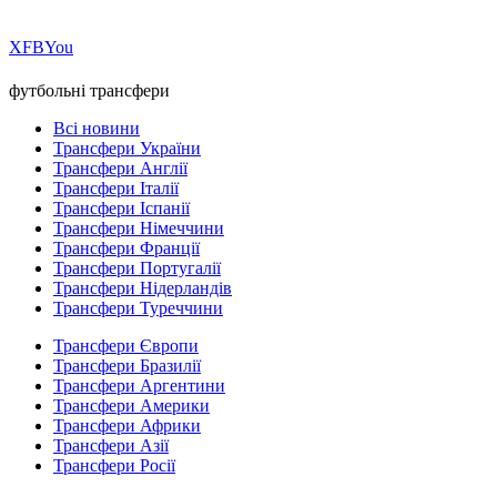
Х
FB
You
футбольні трансфери
Всі новини
Трансфери України
Трансфери Англії
Трансфери Італії
Трансфери Іспанії
Трансфери Німеччини
Трансфери Франції
Трансфери Португалії
Трансфери Нідерландів
Трансфери Туреччини
Трансфери Європи
Трансфери Бразилії
Трансфери Аргентини
Трансфери Америки
Трансфери Африки
Трансфери Азії
Трансфери Росії