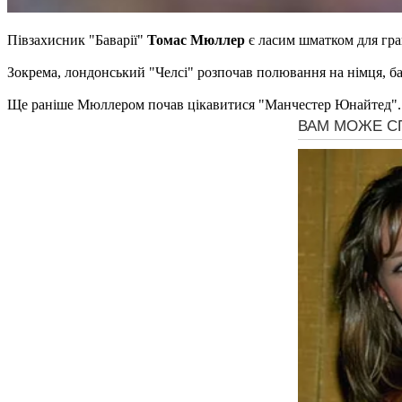
Півзахисник "Баварії"
Томас Мюллер
є ласим шматком для гр
Зокрема, лондонський "Челсі" розпочав полювання на німця, 
Ще раніше Мюллером почав цікавитися "Манчестер Юнайтед". В