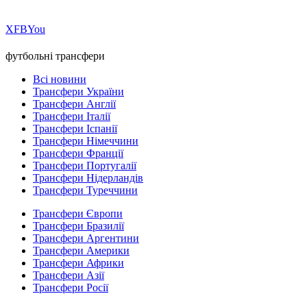
Х
FB
You
футбольні трансфери
Всі новини
Трансфери України
Трансфери Англії
Трансфери Італії
Трансфери Іспанії
Трансфери Німеччини
Трансфери Франції
Трансфери Португалії
Трансфери Нідерландів
Трансфери Туреччини
Трансфери Європи
Трансфери Бразилії
Трансфери Аргентини
Трансфери Америки
Трансфери Африки
Трансфери Азії
Трансфери Росії