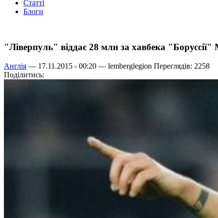
Статті
Блоги
"Ліверпуль" віддає 28 млн за хавбека "Боруссії"
Англія
— 17.11.2015 - 00:20 —
lemberglegion
Переглядів: 2258
Поділитись: