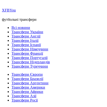
Х
FB
You
футбольні трансфери
Всі новини
Трансфери України
Трансфери Англії
Трансфери Італії
Трансфери Іспанії
Трансфери Німеччини
Трансфери Франції
Трансфери Португалії
Трансфери Нідерландів
Трансфери Туреччини
Трансфери Європи
Трансфери Бразилії
Трансфери Аргентини
Трансфери Америки
Трансфери Африки
Трансфери Азії
Трансфери Росії