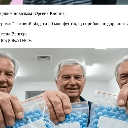
ершим новачком Юргена Клоппа.
ерпуль" готовий віддати 20 млн фунтів, що приблизно дорівнює 
рсена Венгера.