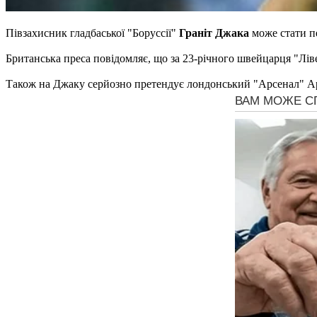
Півзахисник гладбаської "Боруссії"
Граніт Джака
може стати п
Британська преса повідомляє, що за 23-річного швейцарця "Лів
Також на Джаку серйозно претендує лондонський "Арсенал" А