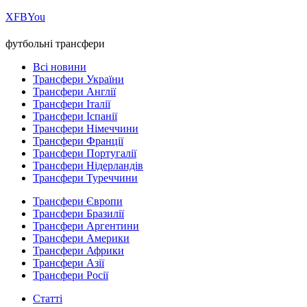
Х
FB
You
футбольні трансфери
Всі новини
Трансфери України
Трансфери Англії
Трансфери Італії
Трансфери Іспанії
Трансфери Німеччини
Трансфери Франції
Трансфери Португалії
Трансфери Нідерландів
Трансфери Туреччини
Трансфери Європи
Трансфери Бразилії
Трансфери Аргентини
Трансфери Америки
Трансфери Африки
Трансфери Азії
Трансфери Росії
Статті