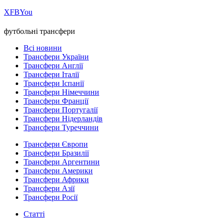
Х
FB
You
футбольні трансфери
Всі новини
Трансфери України
Трансфери Англії
Трансфери Італії
Трансфери Іспанії
Трансфери Німеччини
Трансфери Франції
Трансфери Португалії
Трансфери Нідерландів
Трансфери Туреччини
Трансфери Європи
Трансфери Бразилії
Трансфери Аргентини
Трансфери Америки
Трансфери Африки
Трансфери Азії
Трансфери Росії
Статті