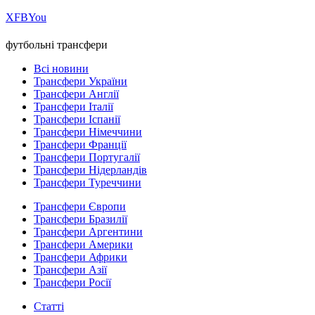
Х
FB
You
футбольні трансфери
Всі новини
Трансфери України
Трансфери Англії
Трансфери Італії
Трансфери Іспанії
Трансфери Німеччини
Трансфери Франції
Трансфери Португалії
Трансфери Нідерландів
Трансфери Туреччини
Трансфери Європи
Трансфери Бразилії
Трансфери Аргентини
Трансфери Америки
Трансфери Африки
Трансфери Азії
Трансфери Росії
Статті