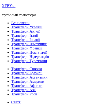
Х
FB
You
футбольні трансфери
Всі новини
Трансфери України
Трансфери Англії
Трансфери Італії
Трансфери Іспанії
Трансфери Німеччини
Трансфери Франції
Трансфери Португалії
Трансфери Нідерландів
Трансфери Туреччини
Трансфери Європи
Трансфери Бразилії
Трансфери Аргентини
Трансфери Америки
Трансфери Африки
Трансфери Азії
Трансфери Росії
Статті