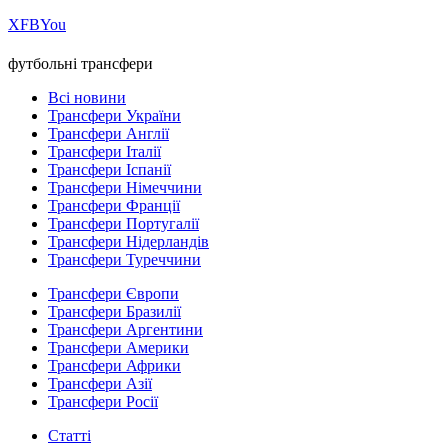
Х
FB
You
футбольні трансфери
Всі новини
Трансфери України
Трансфери Англії
Трансфери Італії
Трансфери Іспанії
Трансфери Німеччини
Трансфери Франції
Трансфери Португалії
Трансфери Нідерландів
Трансфери Туреччини
Трансфери Європи
Трансфери Бразилії
Трансфери Аргентини
Трансфери Америки
Трансфери Африки
Трансфери Азії
Трансфери Росії
Статті