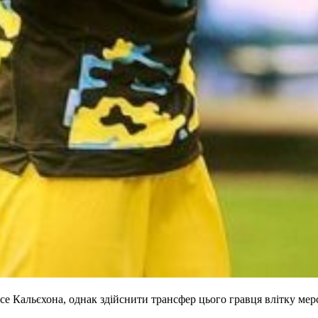
се Кальєхона, однак здійснити трансфер цього гравця влітку ме