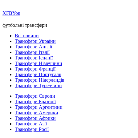
Х
FB
You
футбольні трансфери
Всі новини
Трансфери України
Трансфери Англії
Трансфери Італії
Трансфери Іспанії
Трансфери Німеччини
Трансфери Франції
Трансфери Португалії
Трансфери Нідерландів
Трансфери Туреччини
Трансфери Європи
Трансфери Бразилії
Трансфери Аргентини
Трансфери Америки
Трансфери Африки
Трансфери Азії
Трансфери Росії