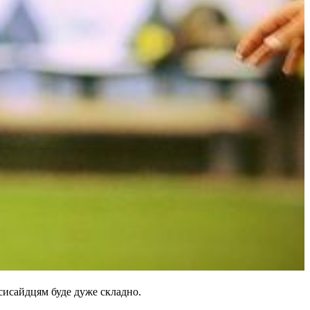
рсисайдцям буде дуже складно.