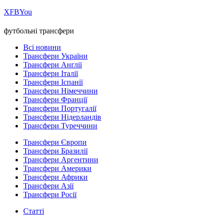
Х
FB
You
футбольні трансфери
Всі новини
Трансфери України
Трансфери Англії
Трансфери Італії
Трансфери Іспанії
Трансфери Німеччини
Трансфери Франції
Трансфери Португалії
Трансфери Нідерландів
Трансфери Туреччини
Трансфери Європи
Трансфери Бразилії
Трансфери Аргентини
Трансфери Америки
Трансфери Африки
Трансфери Азії
Трансфери Росії
Статті