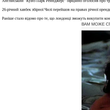
Англійський "Куїнз Парк Рейнджерс" офіційно оголосив про тр
26-річний хавбек збірної Чилі перейшов на правах річної оренд
Раніше стало відомо про те, що лондонці зможуть викупити конт