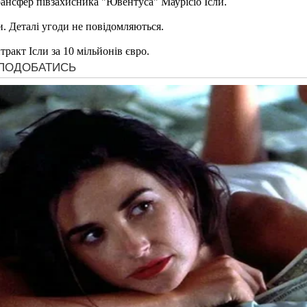
ансфер півзахисника "Ювентуса" Маурісіо Ісли.
и. Деталі угоди не повідомляються.
ракт Ісли за 10 мільйонів євро.