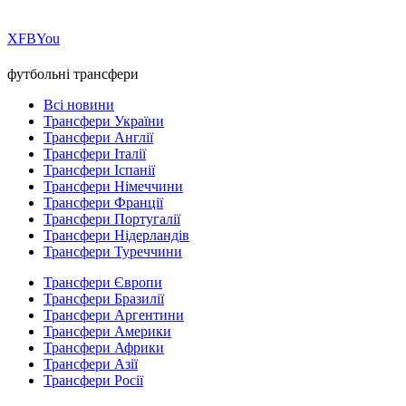
Х
FB
You
футбольні трансфери
Всі новини
Трансфери України
Трансфери Англії
Трансфери Італії
Трансфери Іспанії
Трансфери Німеччини
Трансфери Франції
Трансфери Португалії
Трансфери Нідерландів
Трансфери Туреччини
Трансфери Європи
Трансфери Бразилії
Трансфери Аргентини
Трансфери Америки
Трансфери Африки
Трансфери Азії
Трансфери Росії