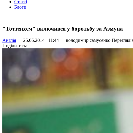
Статті
Блоги
"Тоттенхем" включився у боротьбу за Азмуна
Англія
— 25.05.2014 - 11:44 —
володимир самусенко
Переглядів
Поділитись: