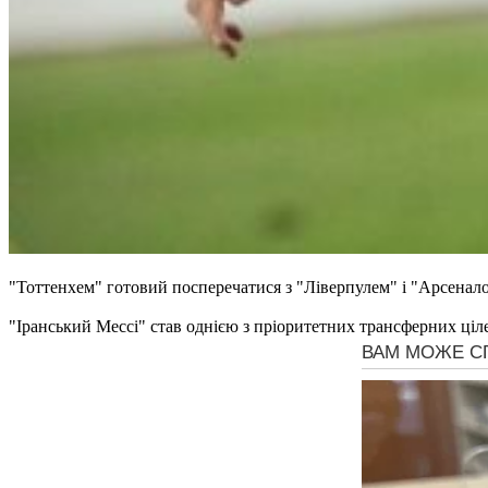
"Тоттенхем" готовий посперечатися з "Ліверпулем" і "Арсенало
"Іранський Мессі" став однією з пріоритетних трансферних ціле