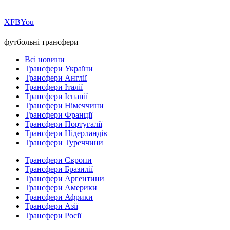
Х
FB
You
футбольні трансфери
Всі новини
Трансфери України
Трансфери Англії
Трансфери Італії
Трансфери Іспанії
Трансфери Німеччини
Трансфери Франції
Трансфери Португалії
Трансфери Нідерландів
Трансфери Туреччини
Трансфери Європи
Трансфери Бразилії
Трансфери Аргентини
Трансфери Америки
Трансфери Африки
Трансфери Азії
Трансфери Росії