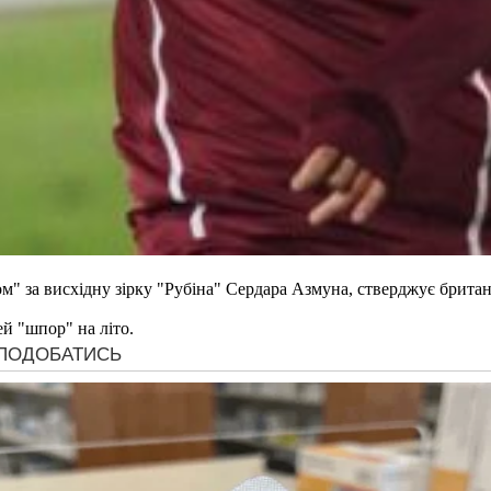
м" за висхідну зірку "Рубіна" Сердара Азмуна, стверджує британ
й "шпор" на літо.