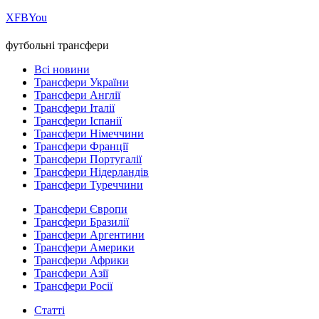
Х
FB
You
футбольні трансфери
Всі новини
Трансфери України
Трансфери Англії
Трансфери Італії
Трансфери Іспанії
Трансфери Німеччини
Трансфери Франції
Трансфери Португалії
Трансфери Нідерландів
Трансфери Туреччини
Трансфери Європи
Трансфери Бразилії
Трансфери Аргентини
Трансфери Америки
Трансфери Африки
Трансфери Азії
Трансфери Росії
Статті