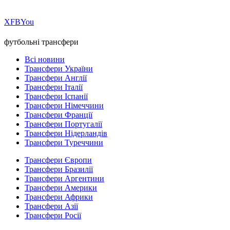
Х
FB
You
футбольні трансфери
Всі новини
Трансфери України
Трансфери Англії
Трансфери Італії
Трансфери Іспанії
Трансфери Німеччини
Трансфери Франції
Трансфери Португалії
Трансфери Нідерландів
Трансфери Туреччини
Трансфери Європи
Трансфери Бразилії
Трансфери Аргентини
Трансфери Америки
Трансфери Африки
Трансфери Азії
Трансфери Росії