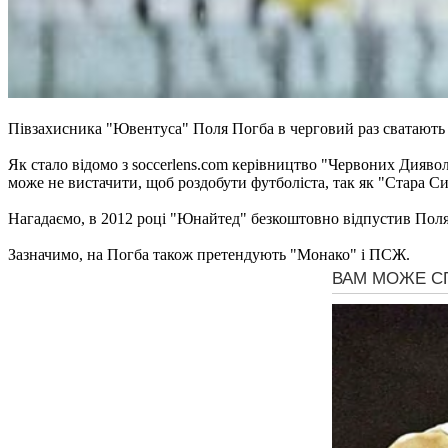
Півзахисника "Ювентуса" Поля Погба в черговий раз сватають
Як стало відомо з soccerlens.com керівництво "Червоних Дияво
може не вистачити, щоб роздобути футболіста, так як "Стара С
Нагадаємо, в 2012 році "Юнайтед" безкоштовно відпустив Поля
Зазначимо, на Погба також претендують "Монако" і ПСЖ.