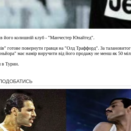
 в його колишній клуб - "Манчестер Юнайтед".
лів" готове повернути гравця на "Олд Траффорд". За талановито
иньйора" має намір виручити від його продажу не менш як 50 міл
 в Турин.