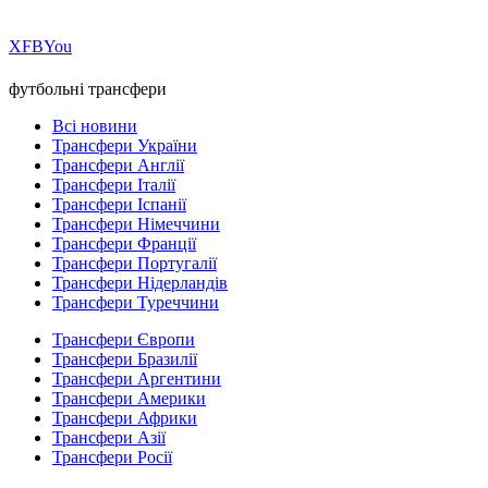
Х
FB
You
футбольні трансфери
Всі новини
Трансфери України
Трансфери Англії
Трансфери Італії
Трансфери Іспанії
Трансфери Німеччини
Трансфери Франції
Трансфери Португалії
Трансфери Нідерландів
Трансфери Туреччини
Трансфери Європи
Трансфери Бразилії
Трансфери Аргентини
Трансфери Америки
Трансфери Африки
Трансфери Азії
Трансфери Росії