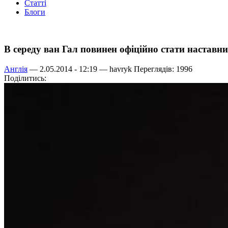
Статті
Блоги
В середу ван Гал повинен офіційно стати наста
Англія
— 2.05.2014 - 12:19 —
havryk
Переглядів: 1996
Поділитись: