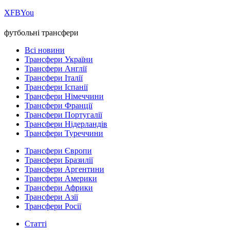
Х
FB
You
футбольні трансфери
Всі новини
Трансфери України
Трансфери Англії
Трансфери Італії
Трансфери Іспанії
Трансфери Німеччини
Трансфери Франції
Трансфери Португалії
Трансфери Нідерландів
Трансфери Туреччини
Трансфери Європи
Трансфери Бразилії
Трансфери Аргентини
Трансфери Америки
Трансфери Африки
Трансфери Азії
Трансфери Росії
Статті