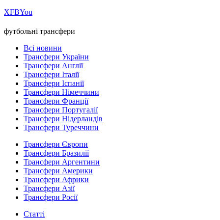
Х
FB
You
футбольні трансфери
Всі новини
Трансфери України
Трансфери Англії
Трансфери Італії
Трансфери Іспанії
Трансфери Німеччини
Трансфери Франції
Трансфери Португалії
Трансфери Нідерландів
Трансфери Туреччини
Трансфери Європи
Трансфери Бразилії
Трансфери Аргентини
Трансфери Америки
Трансфери Африки
Трансфери Азії
Трансфери Росії
Статті