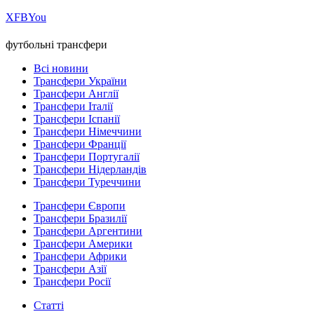
Х
FB
You
футбольні трансфери
Всі новини
Трансфери України
Трансфери Англії
Трансфери Італії
Трансфери Іспанії
Трансфери Німеччини
Трансфери Франції
Трансфери Португалії
Трансфери Нідерландів
Трансфери Туреччини
Трансфери Європи
Трансфери Бразилії
Трансфери Аргентини
Трансфери Америки
Трансфери Африки
Трансфери Азії
Трансфери Росії
Статті