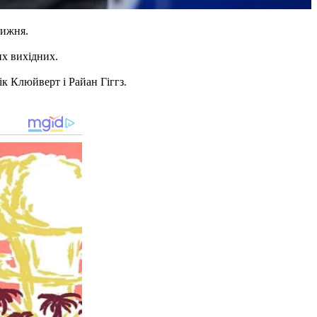
тижня.
их вихідних.
к Клюйверт і Райан Гіггз.