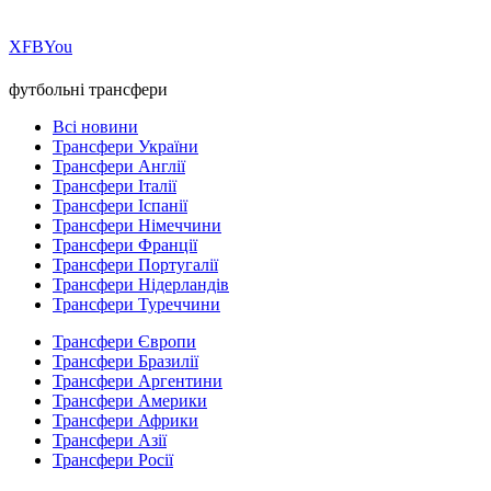
Х
FB
You
футбольні трансфери
Всі новини
Трансфери України
Трансфери Англії
Трансфери Італії
Трансфери Іспанії
Трансфери Німеччини
Трансфери Франції
Трансфери Португалії
Трансфери Нідерландів
Трансфери Туреччини
Трансфери Європи
Трансфери Бразилії
Трансфери Аргентини
Трансфери Америки
Трансфери Африки
Трансфери Азії
Трансфери Росії