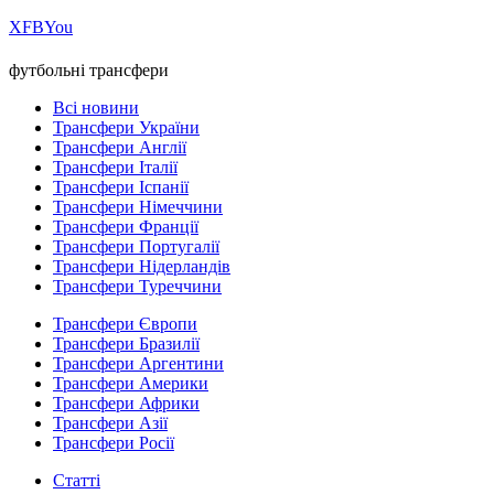
Х
FB
You
футбольні трансфери
Всі новини
Трансфери України
Трансфери Англії
Трансфери Італії
Трансфери Іспанії
Трансфери Німеччини
Трансфери Франції
Трансфери Португалії
Трансфери Нідерландів
Трансфери Туреччини
Трансфери Європи
Трансфери Бразилії
Трансфери Аргентини
Трансфери Америки
Трансфери Африки
Трансфери Азії
Трансфери Росії
Статті