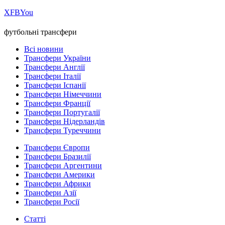
Х
FB
You
футбольні трансфери
Всі новини
Трансфери України
Трансфери Англії
Трансфери Італії
Трансфери Іспанії
Трансфери Німеччини
Трансфери Франції
Трансфери Португалії
Трансфери Нідерландів
Трансфери Туреччини
Трансфери Європи
Трансфери Бразилії
Трансфери Аргентини
Трансфери Америки
Трансфери Африки
Трансфери Азії
Трансфери Росії
Статті