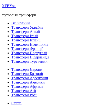
Х
FB
You
футбольні трансфери
Всі новини
Трансфери України
Трансфери Англії
Трансфери Італії
Трансфери Іспанії
Трансфери Німеччини
Трансфери Франції
Трансфери Португалії
Трансфери Нідерландів
Трансфери Туреччини
Трансфери Європи
Трансфери Бразилії
Трансфери Аргентини
Трансфери Америки
Трансфери Африки
Трансфери Азії
Трансфери Росії
Статті