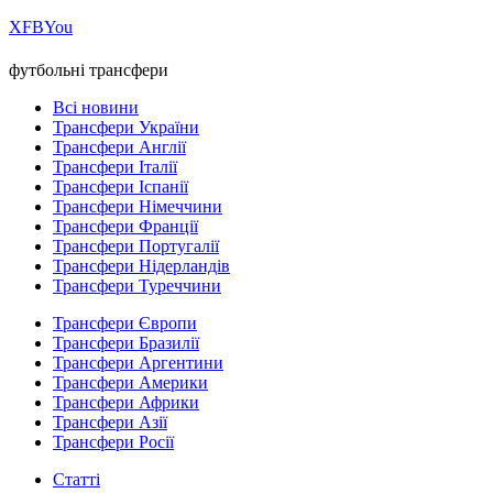
Х
FB
You
футбольні трансфери
Всі новини
Трансфери України
Трансфери Англії
Трансфери Італії
Трансфери Іспанії
Трансфери Німеччини
Трансфери Франції
Трансфери Португалії
Трансфери Нідерландів
Трансфери Туреччини
Трансфери Європи
Трансфери Бразилії
Трансфери Аргентини
Трансфери Америки
Трансфери Африки
Трансфери Азії
Трансфери Росії
Статті