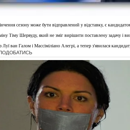
інчення сезону може бути відправлений у відставку, є кандидато
ну Тіму Шервуду, який не зміг вирішити поставлену задачу і вив
 Луї ван Галом і Массіміліано Алегрі, а тепер з'явилася кандида