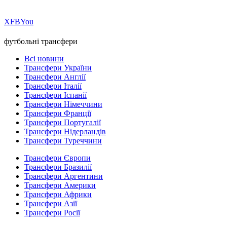
Х
FB
You
футбольні трансфери
Всі новини
Трансфери України
Трансфери Англії
Трансфери Італії
Трансфери Іспанії
Трансфери Німеччини
Трансфери Франції
Трансфери Португалії
Трансфери Нідерландів
Трансфери Туреччини
Трансфери Європи
Трансфери Бразилії
Трансфери Аргентини
Трансфери Америки
Трансфери Африки
Трансфери Азії
Трансфери Росії