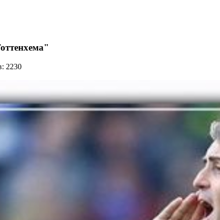
Тоттенхема"
: 2230