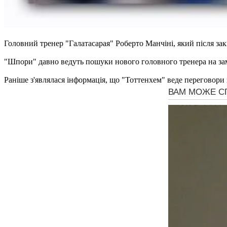
Головний тренер "Галатасарая" Роберто Манчіні, який після зак
"Шпори" давно ведуть пошуки нового головного тренера на замі
Раніше з'являлася інформація, що "Тоттенхем" веде переговори з