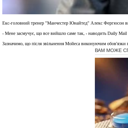
Екс-головний тренер "Манчестер Юнайтед" Алекс Фергюсон ви
- Мене засмучує, що все вийшло саме так, - наводить Daily Mai
Зазначимо, що після звільнення Мойеса виконуючим обов'язки 