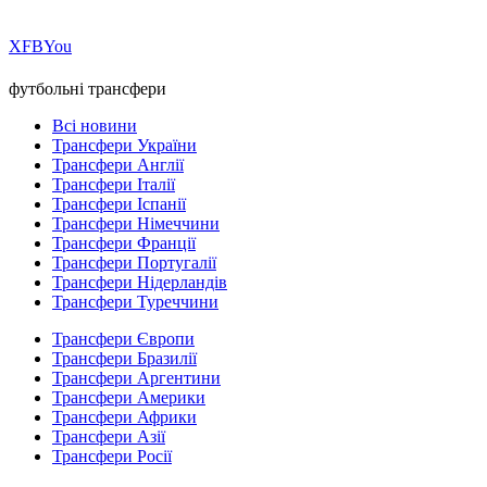
Х
FB
You
футбольні трансфери
Всі новини
Трансфери України
Трансфери Англії
Трансфери Італії
Трансфери Іспанії
Трансфери Німеччини
Трансфери Франції
Трансфери Португалії
Трансфери Нідерландів
Трансфери Туреччини
Трансфери Європи
Трансфери Бразилії
Трансфери Аргентини
Трансфери Америки
Трансфери Африки
Трансфери Азії
Трансфери Росії