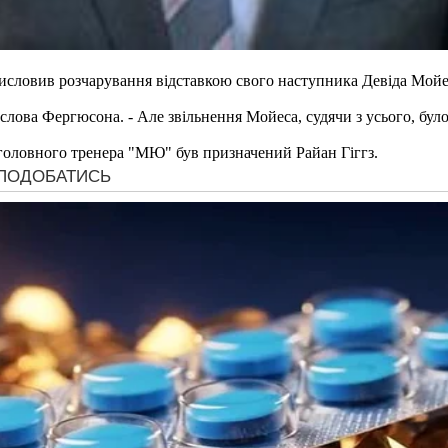
словив розчарування відставкою свого наступника Девіда Мойе
l слова Фергюсона. - Але звільнення Мойеса, судячи з усього, бу
головного тренера "МЮ" був призначений Райан Гіггз.