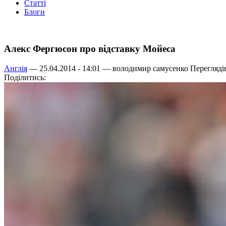
Статті
Блоги
Алекс Фергюсон про відставку Мойеса
Англія
— 25.04.2014 - 14:01 —
володимир самусенко
Переглядів
Поділитись: