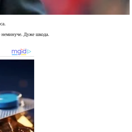
са.
ло неминуче. Дуже шкода.