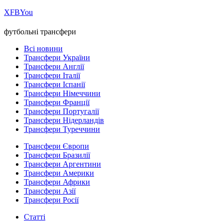
Х
FB
You
футбольні трансфери
Всі новини
Трансфери України
Трансфери Англії
Трансфери Італії
Трансфери Іспанії
Трансфери Німеччини
Трансфери Франції
Трансфери Португалії
Трансфери Нідерландів
Трансфери Туреччини
Трансфери Європи
Трансфери Бразилії
Трансфери Аргентини
Трансфери Америки
Трансфери Африки
Трансфери Азії
Трансфери Росії
Статті