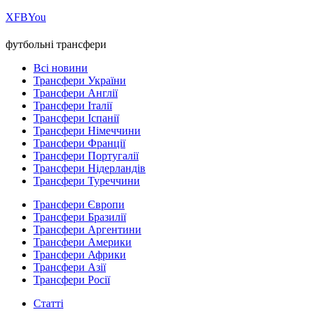
Х
FB
You
футбольні трансфери
Всі новини
Трансфери України
Трансфери Англії
Трансфери Італії
Трансфери Іспанії
Трансфери Німеччини
Трансфери Франції
Трансфери Португалії
Трансфери Нідерландів
Трансфери Туреччини
Трансфери Європи
Трансфери Бразилії
Трансфери Аргентини
Трансфери Америки
Трансфери Африки
Трансфери Азії
Трансфери Росії
Статті