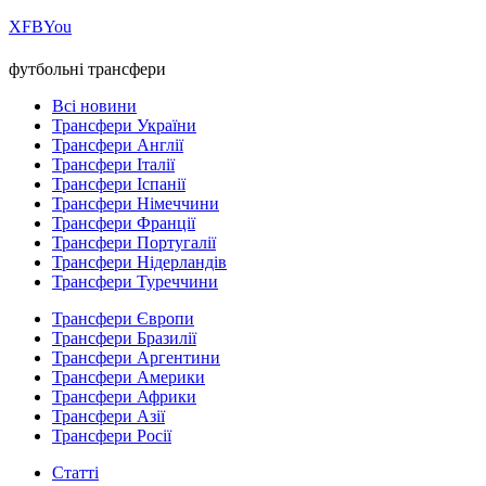
Х
FB
You
футбольні трансфери
Всі новини
Трансфери України
Трансфери Англії
Трансфери Італії
Трансфери Іспанії
Трансфери Німеччини
Трансфери Франції
Трансфери Португалії
Трансфери Нідерландів
Трансфери Туреччини
Трансфери Європи
Трансфери Бразилії
Трансфери Аргентини
Трансфери Америки
Трансфери Африки
Трансфери Азії
Трансфери Росії
Статті