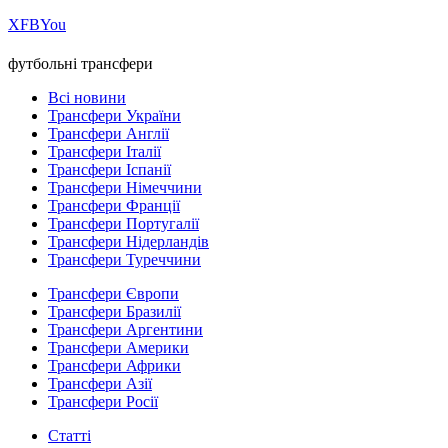
Х
FB
You
футбольні трансфери
Всі новини
Трансфери України
Трансфери Англії
Трансфери Італії
Трансфери Іспанії
Трансфери Німеччини
Трансфери Франції
Трансфери Португалії
Трансфери Нідерландів
Трансфери Туреччини
Трансфери Європи
Трансфери Бразилії
Трансфери Аргентини
Трансфери Америки
Трансфери Африки
Трансфери Азії
Трансфери Росії
Статті