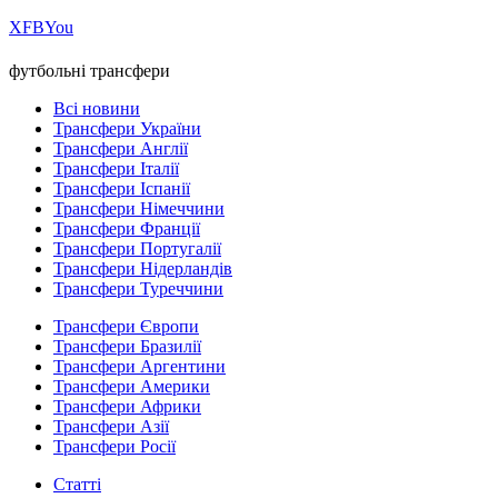
Х
FB
You
футбольні трансфери
Всі новини
Трансфери України
Трансфери Англії
Трансфери Італії
Трансфери Іспанії
Трансфери Німеччини
Трансфери Франції
Трансфери Португалії
Трансфери Нідерландів
Трансфери Туреччини
Трансфери Європи
Трансфери Бразилії
Трансфери Аргентини
Трансфери Америки
Трансфери Африки
Трансфери Азії
Трансфери Росії
Статті