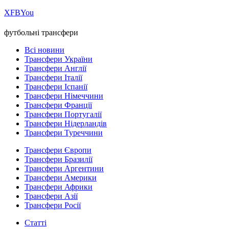
Х
FB
You
футбольні трансфери
Всі новини
Трансфери України
Трансфери Англії
Трансфери Італії
Трансфери Іспанії
Трансфери Німеччини
Трансфери Франції
Трансфери Португалії
Трансфери Нідерландів
Трансфери Туреччини
Трансфери Європи
Трансфери Бразилії
Трансфери Аргентини
Трансфери Америки
Трансфери Африки
Трансфери Азії
Трансфери Росії
Статті