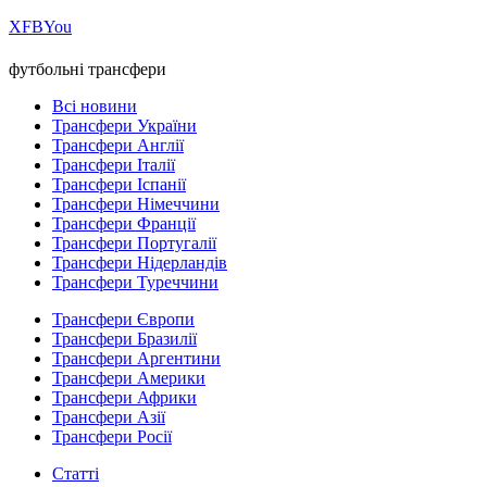
Х
FB
You
футбольні трансфери
Всі новини
Трансфери України
Трансфери Англії
Трансфери Італії
Трансфери Іспанії
Трансфери Німеччини
Трансфери Франції
Трансфери Португалії
Трансфери Нідерландів
Трансфери Туреччини
Трансфери Європи
Трансфери Бразилії
Трансфери Аргентини
Трансфери Америки
Трансфери Африки
Трансфери Азії
Трансфери Росії
Статті