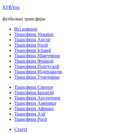
Х
FB
You
футбольні трансфери
Всі новини
Трансфери України
Трансфери Англії
Трансфери Італії
Трансфери Іспанії
Трансфери Німеччини
Трансфери Франції
Трансфери Португалії
Трансфери Нідерландів
Трансфери Туреччини
Трансфери Європи
Трансфери Бразилії
Трансфери Аргентини
Трансфери Америки
Трансфери Африки
Трансфери Азії
Трансфери Росії
Статті