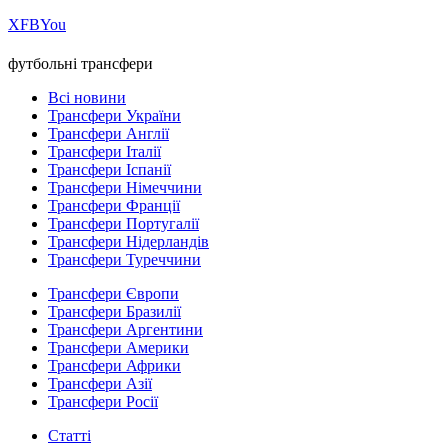
Х
FB
You
футбольні трансфери
Всі новини
Трансфери України
Трансфери Англії
Трансфери Італії
Трансфери Іспанії
Трансфери Німеччини
Трансфери Франції
Трансфери Португалії
Трансфери Нідерландів
Трансфери Туреччини
Трансфери Європи
Трансфери Бразилії
Трансфери Аргентини
Трансфери Америки
Трансфери Африки
Трансфери Азії
Трансфери Росії
Статті