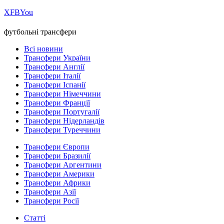
Х
FB
You
футбольні трансфери
Всі новини
Трансфери України
Трансфери Англії
Трансфери Італії
Трансфери Іспанії
Трансфери Німеччини
Трансфери Франції
Трансфери Португалії
Трансфери Нідерландів
Трансфери Туреччини
Трансфери Європи
Трансфери Бразилії
Трансфери Аргентини
Трансфери Америки
Трансфери Африки
Трансфери Азії
Трансфери Росії
Статті