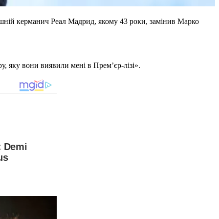
шній керманич Реал Мадрид, якому 43 роки, замінив Марко
у, яку вони виявили мені в Прем’єр-лізі».