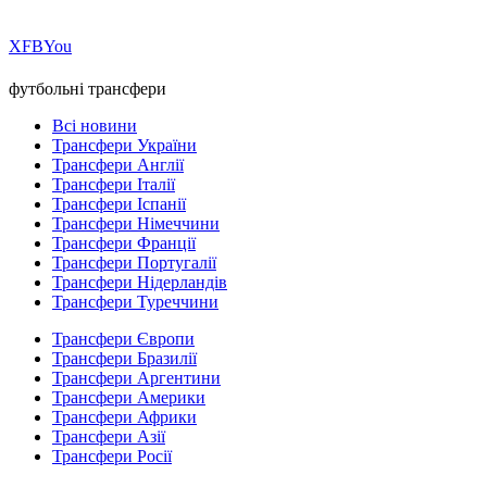
Х
FB
You
футбольні трансфери
Всі новини
Трансфери України
Трансфери Англії
Трансфери Італії
Трансфери Іспанії
Трансфери Німеччини
Трансфери Франції
Трансфери Португалії
Трансфери Нідерландів
Трансфери Туреччини
Трансфери Європи
Трансфери Бразилії
Трансфери Аргентини
Трансфери Америки
Трансфери Африки
Трансфери Азії
Трансфери Росії