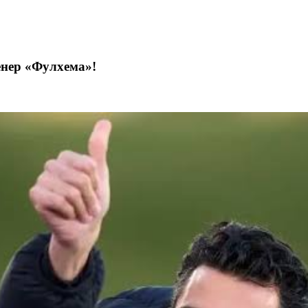
енер «Фулхема»!