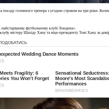
 посаду головного тренера з угодою строком на три роки. Коли
м, найстарішому футбольному клубі Лондона».
клубу містеру Шахіду Хану та віце-президенту Тоні Хану за довір