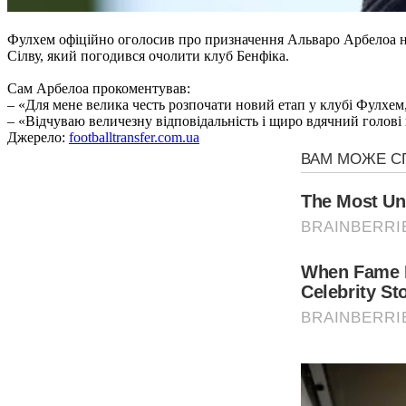
Фулхем офіційно оголосив про призначення Альваро Арбелоа на
Сілву, який погодився очолити клуб Бенфіка.
Сам Арбелоа прокоментував:
– «Для мене велика честь розпочати новий етап у клубі Фулхе
– «Відчуваю величезну відповідальність і щиро вдячний голові 
Джерело:
footballtransfer.com.ua