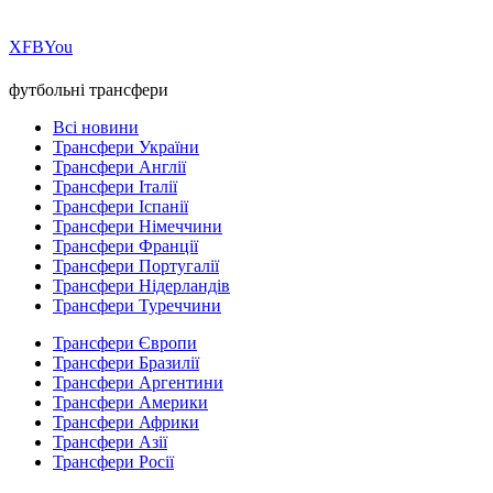
Х
FB
You
футбольні трансфери
Всі новини
Трансфери України
Трансфери Англії
Трансфери Італії
Трансфери Іспанії
Трансфери Німеччини
Трансфери Франції
Трансфери Португалії
Трансфери Нідерландів
Трансфери Туреччини
Трансфери Європи
Трансфери Бразилії
Трансфери Аргентини
Трансфери Америки
Трансфери Африки
Трансфери Азії
Трансфери Росії