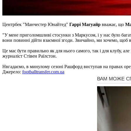
Центрбек "Манчестер Юнайтед"
Гаррі Магуайр
вважає, що
Ма
"У мене приголомшливі стосунки з Маркусом, і у нас було багат
вони повинні дійти взаємної згоди. Звичайно, ми хочемо, щоб в
Це має бути правильно як для нього самого, так і для клубу, а
журналіст Стівен Раїлстон.
Нвгадаємо, в минулому сезоні Рашфорд виступав на правах оре
Джерело:
footballtransfer.com.ua