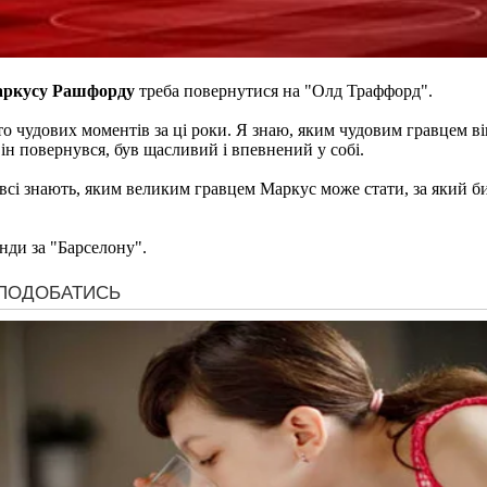
ркусу Рашфорду
треба повернутися на "Олд Траффорд".
о чудових моментів за ці роки. Я знаю, яким чудовим гравцем він
ін повернувся, був щасливий і впевнений у собі.
ле всі знають, яким великим гравцем Маркус може стати, за який б
нди за "Барселону".