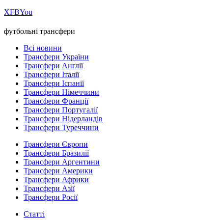
Х
FB
You
футбольні трансфери
Всі новини
Трансфери України
Трансфери Англії
Трансфери Італії
Трансфери Іспанії
Трансфери Німеччини
Трансфери Франції
Трансфери Португалії
Трансфери Нідерландів
Трансфери Туреччини
Трансфери Європи
Трансфери Бразилії
Трансфери Аргентини
Трансфери Америки
Трансфери Африки
Трансфери Азії
Трансфери Росії
Статті