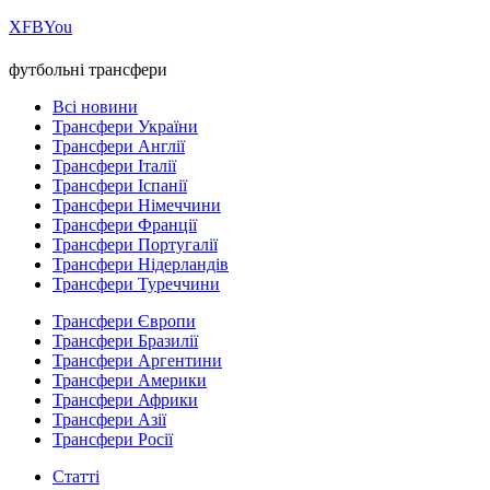
Х
FB
You
футбольні трансфери
Всі новини
Трансфери України
Трансфери Англії
Трансфери Італії
Трансфери Іспанії
Трансфери Німеччини
Трансфери Франції
Трансфери Португалії
Трансфери Нідерландів
Трансфери Туреччини
Трансфери Європи
Трансфери Бразилії
Трансфери Аргентини
Трансфери Америки
Трансфери Африки
Трансфери Азії
Трансфери Росії
Статті