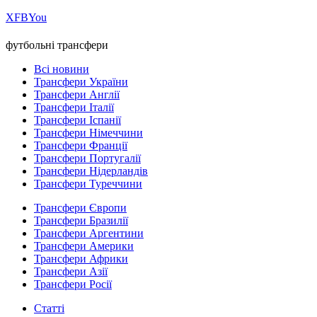
Х
FB
You
футбольні трансфери
Всі новини
Трансфери України
Трансфери Англії
Трансфери Італії
Трансфери Іспанії
Трансфери Німеччини
Трансфери Франції
Трансфери Португалії
Трансфери Нідерландів
Трансфери Туреччини
Трансфери Європи
Трансфери Бразилії
Трансфери Аргентини
Трансфери Америки
Трансфери Африки
Трансфери Азії
Трансфери Росії
Статті